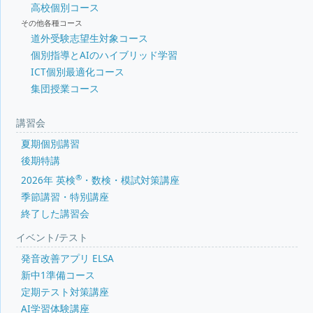
高校個別コース
その他各種コース
道外受験志望生対象コース
個別指導とAIのハイブリッド学習
ICT個別最適化コース
集団授業コース
講習会
夏期個別講習
後期特講
®
2026年 英検
・数検・模試対策講座
季節講習・特別講座
終了した講習会
イベント/テスト
発音改善アプリ ELSA
新中1準備コース
定期テスト対策講座
AI学習体験講座