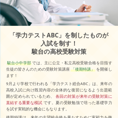
「学力テストABC」を制したものが
入試を制す！
駿台の高校受験対策
駿台小中学部
では、主に公立・私立高校受験合格を目指す
生徒の皆さんのための受験対策講座
「後期特講」
を開催し
ます！
9月より学校で行われる「学力テスト総合ABC」は、来年の
高校入試に向け既習内容の全体的な復習になるよう出題範
囲が定められているため、
各回の対策が来年の受験対策に
直結する重要な模試
です。夏の受験勉強で培った基礎学力
を試す実戦的な機会にもなります。
後期特講は、来年の志望校合格を果たすために実戦力を徹