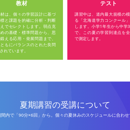
教材
テスト
教材は、個々の学習設計に基づ
講習中は、道内最大規模の模
目標と課題を的確に分析・判断
る「北海道学力コンクール」
うえでセレクトします。弱点克
します。小学1年生から中学
ための基礎・標準問題から、思
で、この夏の学習到達点を全
を鍛える応用・発展問題まで、
で測定します。
量ともにバランスのとれた良問
されています。
夏期講習の受講について
間内で「90分×6回」から。
個々の夏休みのスケジュールに合わせ