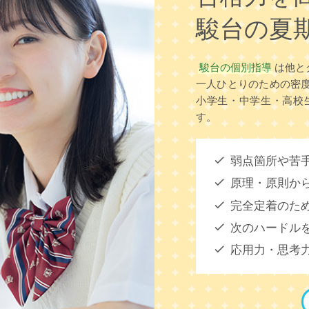
駿台の夏
駿台の個別指導
は他と
一人ひとりのための密
小学生・中学生・高校
す。
弱点箇所や苦
原理・原則か
完全定着のた
次のハードル
応用力・思考