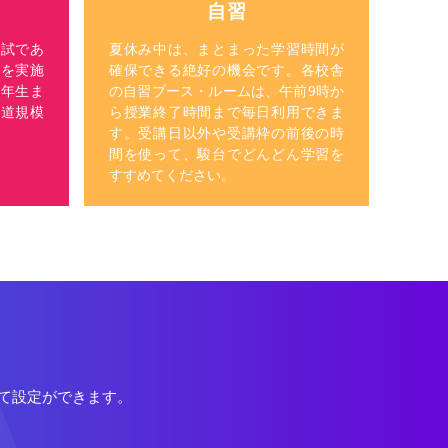
自習
試であ
夏休み中は、まとまった学習時間が
を実施
確保できる絶好の機会です。各校舎
3年生ま
の自習ブース・ルームは、午前9時か
道規模
ら授業終了時間まで毎日利用できま
す。受講日以外や受講枠の前後の時
間を使って、駿台でどんどん学習を
すすめてください。
て設定ができます。