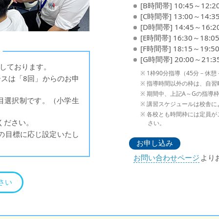
[B時間帯] 10:45～12:2
[C時間帯] 13:00～14:3
[D時間帯] 14:45～16:2
[E時間帯] 16:30～18:0
[F時間帯] 18:15～19:5
[G時間帯] 20:00～21:3
いしております。
1枠90分指導（45分－休
コースは「8回」からのお申
指導時間以外の枠は、自習
期間中、上記A～Gの指導
科目選択制です。（小学生
講習スケジュールは校舎に
各校とも時間枠には定員が
ください。
さい。
の目標に応じ設定いたし
お申し込み
お問い合わせページ
より
さい