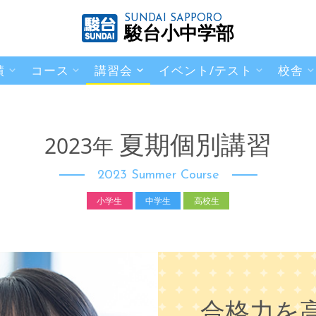
SUNDAI SAPPORO
駿台小中学部
績
コース
講習会
イベント/テスト
校舎
夏期個別講習
2023年
2023 Summer Course
小学生
中学生
高校生
合格力を