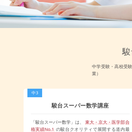
駿
中学受験・高校受験
業）
中3
駿台スーパー数学講座
「駿台スーパー数学」は、
東大・京大・医学部合
格実績No.1
の駿台クオリティで展開する道内最