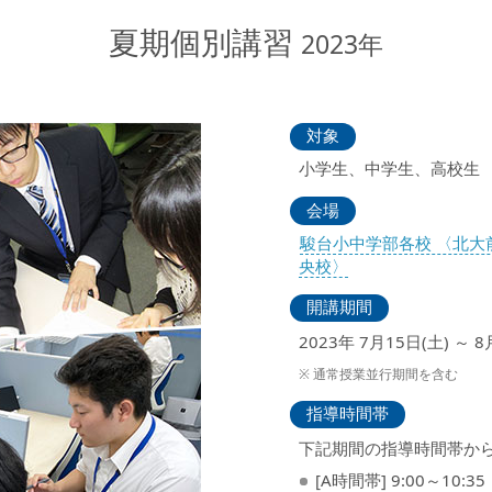
夏期個別講習
2023年
対象
小学生、中学生、高校生
会場
駿台小中学部各校 〈北
央校〉
開講期間
2023年 7月15日(土) ～ 8
通常授業並行期間を含む
指導時間帯
下記期間の指導時間帯か
[A時間帯] 9:00～10:35