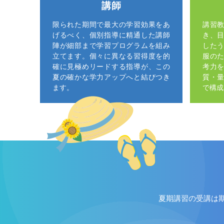
講師
限られた期間で最大の学習効果をあ
講習
げるべく、個別指導に精通した講師
き、
陣が細部まで学習プログラムを組み
した
立てます。個々に異なる習得度を的
服の
確に見極めリードする指導が、この
考力
夏の確かな学力アップへと結びつき
質・
ます。
で構成
夏期講習の受講は期