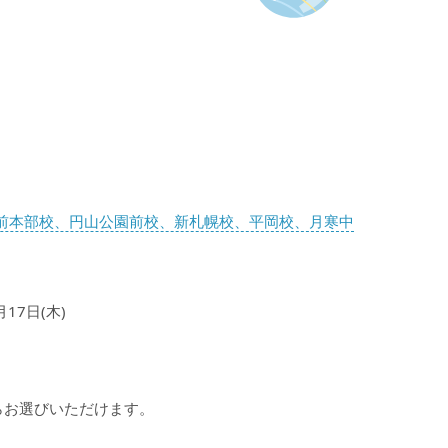
大前本部校、円山公園前校、新札幌校、平岡校、月寒中
月17日(木)
らお選びいただけます。