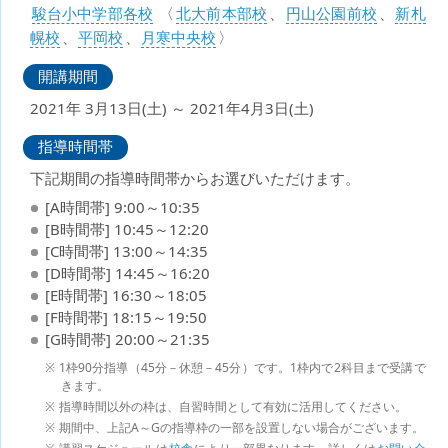
駿台小中学部各校
〈
北大前本部校
、
円山公園前校
、
新札
幌校
、
平岡校
、
月寒中央校
〉
開講期間
2021年 3月13日(土) ～ 2021年4月3日(土)
指導時間帯
下記期間の指導時間帯からお選びいただけます。
[A時間帯] 9:00～10:35
[B時間帯] 10:45～12:20
[C時間帯] 13:00～14:35
[D時間帯] 14:45～16:20
[E時間帯] 16:30～18:05
[F時間帯] 18:15～19:50
[G時間帯] 20:00～21:35
1枠90分指導（45分－休憩－45分）です。1枠内で2科目まで受講で
きます。
指導時間以外の枠は、自習時間として有効に活用してください。
期間中、上記A～Gの指導枠の一部を設置しない場合がございます。