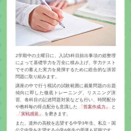
2学期中の土曜日に、入試5科目頻出事項の総整理
によって基礎学力を万全に積み上げ、学力テスト
でその蓄えた実力を発揮するために総合的な演習
問題に取り組みます。
講座の中で行う模試の試験範囲に裁量問題の出題
傾向に即した徹底トレーニング、リスニング演
習、各科目の記述問題対策なども行い、時間配分
や教科毎の得点配分も意識した
「答案作成力」
と
「実戦感覚」
を磨きます。
また、道外の高校を志望する中学3年生、私立・国
公立中学を志望する小学6年生の受講も可能です。