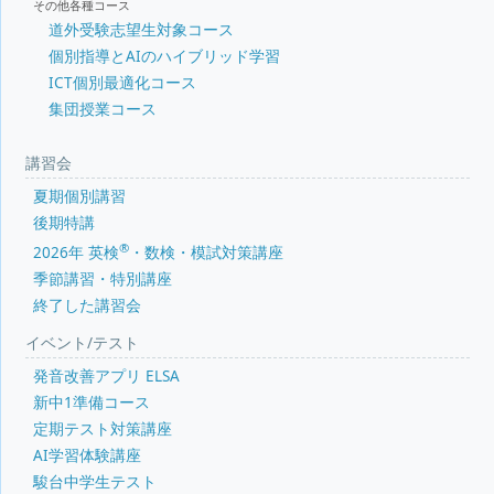
その他各種コース
道外受験志望生対象コース
個別指導とAIのハイブリッド学習
ICT個別最適化コース
集団授業コース
講習会
夏期個別講習
後期特講
®
2026年 英検
・数検・模試対策講座
季節講習・特別講座
終了した講習会
イベント/テスト
発音改善アプリ ELSA
新中1準備コース
定期テスト対策講座
AI学習体験講座
駿台中学生テスト