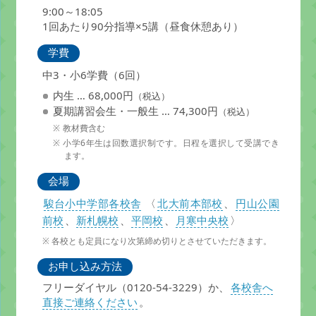
9:00～18:05
1回あたり90分指導×5講（昼食休憩あり）
学費
中3・小6学費（6回）
内生 … 68,000円
（税込）
夏期講習会生・一般生 … 74,300円
（税込）
教材費含む
小学6年生は回数選択制です。日程を選択して受講でき
ます。
会場
駿台小中学部各校舎
〈
北大前本部校
、
円山公園
前校
、
新札幌校
、
平岡校
、
月寒中央校
〉
各校とも定員になり次第締め切りとさせていただきます。
お申し込み方法
フリーダイヤル（0120-54-3229）か、
各校舎へ
直接ご連絡ください
。