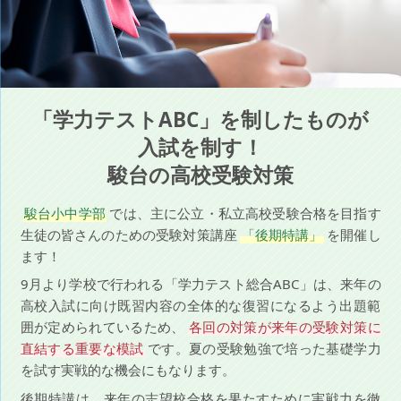
「学力テストABC」を制したものが
入試を制す！
駿台の高校受験対策
駿台小中学部
では、主に公立・私立高校受験合格を目指す
生徒の皆さんのための受験対策講座
「後期特講」
を開催し
ます！
9月より学校で行われる「学力テスト総合ABC」は、来年の
高校入試に向け既習内容の全体的な復習になるよう出題範
囲が定められているため、
各回の対策が来年の受験対策に
直結する重要な模試
です。夏の受験勉強で培った基礎学力
を試す実戦的な機会にもなります。
後期特講は、来年の志望校合格を果たすために実戦力を徹