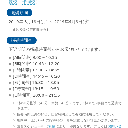
幌校
、
平岡校
〉
開講期間
2019年 3月18日(月) ～ 2019年4月3日(水)
通常授業並行期間を含む
指導時間帯
下記期間の指導時間帯からお選びいただけます。
[A時間帯] 9:00～10:35
[B時間帯] 10:45～12:20
[C時間帯] 13:00～14:35
[D時間帯] 14:45～16:20
[E時間帯] 16:30～18:05
[F時間帯] 18:15～19:50
[G時間帯] 20:00～21:35
1枠90分指導（45分－休憩－45分）です。1枠内で2科目まで受講で
きます。
指導時間以外の枠は、自習時間として有効に活用してください。
期間中、上記A～Gの指導枠の一部を設置しない場合がございます。
講習スケジュールは
校舎
により一部異なります。詳しくは
お問い合