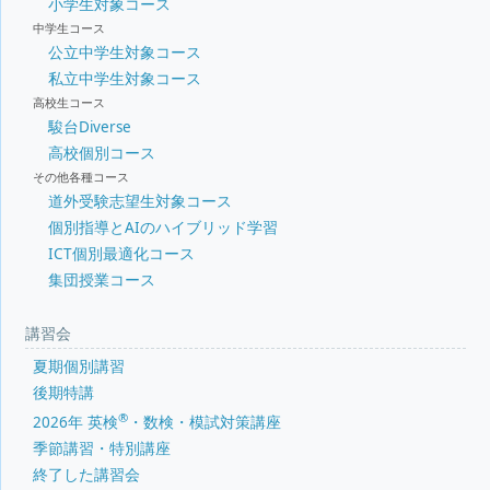
小学生対象コース
中学生コース
公立中学生対象コース
私立中学生対象コース
高校生コース
駿台Diverse
高校個別コース
その他各種コース
道外受験志望生対象コース
個別指導とAIのハイブリッド学習
ICT個別最適化コース
集団授業コース
講習会
夏期個別講習
後期特講
®
2026年 英検
・数検・模試対策講座
季節講習・特別講座
終了した講習会