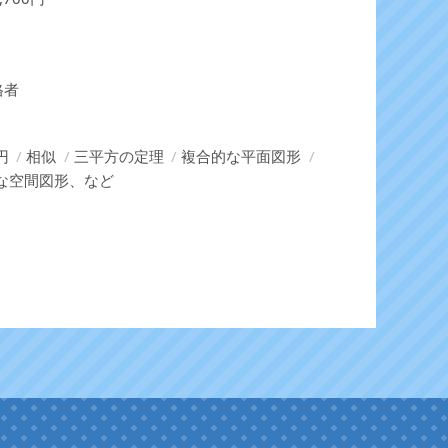
格者
円
相似
三平方の定理
複合的な平面図形
な空間図形、など