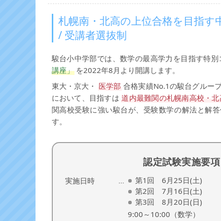
札幌南・北高の上位合格を目指す
/ 受講者選抜制
駿台小中学部では、数学の最高学力を目指す特別
講座」
を2022年8月より開講します。
東大・京大・
医学部
合格実績No.1の駿台グル
において、目指すは
道内最難関の札幌南高校・北
関高校受験に強い駿台が、受験数学の解法と解答
す。
認定試験実施要項
第1回 6月25日(土)
実施日時
第2回 7月16日(土)
第3回 8月20日(日)
9:00～10:00（数学）