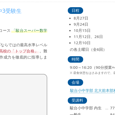
中3受験生
日程
8月27日
9月24日
10月15日
コース
「駿台スーパー数学
11月12日、26日
12月10日
ープならではの最高水準レベル
の各土曜日（全6回）
高校の「トップ合格」
。難
作成力を徹底的に指導しま
時間
9:00～16:20（90分授業
昼食休憩をはさみますので、
会場
駿台小中学部 北大前本部
受講料
駿台小中学部 内生
77
一般生
84