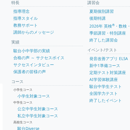
特長
講習会
指導理念
夏期個別講習
指導スタイル
後期特講
教務サポート
®
2026年 英検
・数検
講師からのメッセージ
季節講習・特別講座
終了した講習会
実績
イベント/テスト
駿台小中学部の実績
合格の声 ～ サクセスボイス
発音改善アプリ ELSA
サクセスインタビュー
新中1準備コース
保護者の皆様の声
定期テスト対策講座
AI学習体験講座
コース
駿台中学生テスト
小学生コース
全国学力テスト
小学生対象コース
終了したイベント
中学生コース
公立中学生対象コース
私立中学生対象コース
高校生コース
駿台Diverse