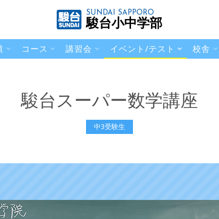
SUNDAI SAPPORO
駿台小中学部
績
コース
講習会
イベント/テスト
校舎
駿台スーパー数学講座
中3受験生