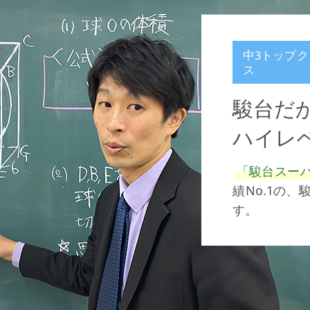
中3トップ
ス
駿台だ
ハイレ
「駿台スー
績No.1の
す。