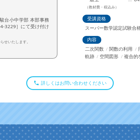
（教材費・税込み）
受講資格
駿台小中学部 本部事務
54-3229］にて受け付け
スーパー数学認定試験合
内容
知らせいたします。
二次関数
関数の利用
軌跡
空間図形
複合的
詳しくはお問い合わせください