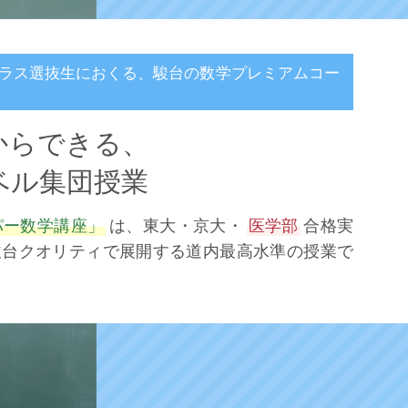
クラス選抜生におくる、
駿台の数学プレミアムコー
からできる、
ベル集団授業
パー数学講座」
は、東大・京大・
医学部
合格実
、駿台クオリティで展開する道内最高水準の授業で